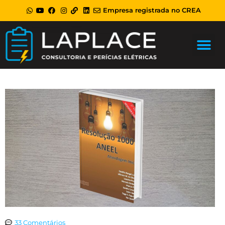
Ir
Empresa registrada no CREA
para
o
Me
conteúdo
33 Comentários