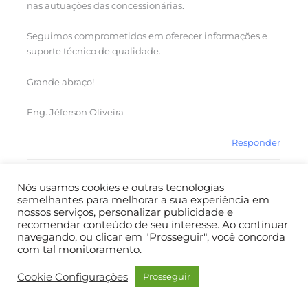
nas autuações das concessionárias.
Seguimos comprometidos em oferecer informações e
suporte técnico de qualidade.
Grande abraço!
Eng. Jéferson Oliveira
Responder
PRISCILA
3 DE MARÇO DE 2025 EM 08:38
Nós usamos cookies e outras tecnologias
semelhantes para melhorar a sua experiência em
nossos serviços, personalizar publicidade e
O profissional Jeferson tem me ajudado muito, posta
recomendar conteúdo de seu interesse. Ao continuar
navegando, ou clicar em "Prosseguir", você concorda
conteúdo gratuito no YouTube, blogs, Instagram, etc. Eu
com tal monitoramento.
fiz um curso caríssimo que não ensinou metade do
conteúdo que ele nos entrega. Muito competente. Muito
Cookie Configurações
Prosseguir
obrigada.