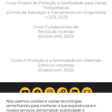
Curso Projeto de Proteção e Seletividade para Usinas
Fotovoltaicas
(Centro de Educação e Treinamento em Engenharia
– CETE, 2021)
Curso Fundamentos de
Perícia de Incêndio
(SYGMA SMS, 2023)
Curso A Proteção e a Seletividade em Sistemas
Elétricos Industriais
(Engepower, 2022)
Y
F
I
L
L
E
o
a
n
i
i
n
Nós usamos cookies e outras tecnologias
u
c
s
n
n
v
Laplace Consultoria e Perícias Elétricas ®
semelhantes para melhorar a sua experiência em
t
e
t
k
k
e
nossos serviços, personalizar publicidade e
CNPJ 46.331.528/0001-44